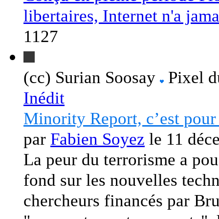
libertaires, Internet n'a jama
1127
(cc) Surian Soosay
Pixel d
Inédit
Minority Report, c’est pou
par
Fabien Soyez
le 11 déc
La peur du terrorisme a po
fond sur les nouvelles tech
chercheurs financés par Brux